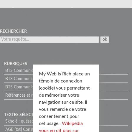
RECHERCHER
RUBRIQUES
BTS Communication 01
My Web is Rich place un
BTS Communication 01 [alt]
témoin de connexion
BTS Communication 02
(cookie) vous permettant
de mémoriser votre
Références et repères
navigation sur ce site. Il
vous remercie de votre
TEXTES SÉLECTIONNÉS
consentement pour
Skholè : quésaco ?
cet usage.
Wikipédia
AGE [txt] Construire un site web
vous en dit plus sur