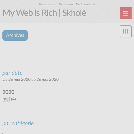
Aller au contenu
Aller au menu
Aller à la recherche
My Web is Rich | Skholè
Accueil
Affi
Archives
Archives
le
me
par date
Du
26 mai 2020
au
26 mai 2020
2020
mai
(4)
par catégorie