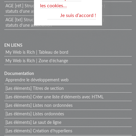
les cookies…
AGE [réf.] Structurer le texte avec HTML — Exercice :
statuts d’une association
Je suis d’accord !
AGE [txt] Structurer le texte avec HTML — Exercice :
statuts d’une association
Menu
EN LIENS
My Web is Rich | Tableau de bord
extra
My Web is Rich | Zone d’échange
Documentation
Apprendre le développement web
[Les éléments] Titres de section
[Les éléments] Créer une liste d’éléments avec HTML
[Les éléments] Listes non ordonnées
[Les éléments] Listes ordonnées
[Les éléments] Le saut de ligne
[Les éléments] Création d’hyperliens